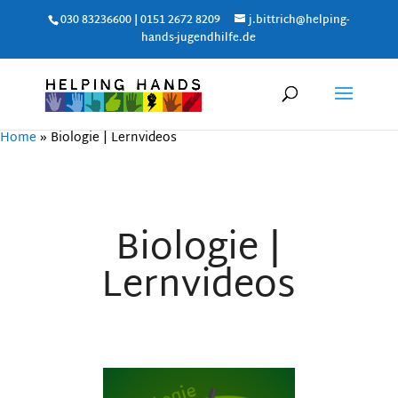
030 83236600 | 0151 2672 8209
j.bittrich@helping-
hands-jugendhilfe.de
Home
»
Biologie | Lernvideos
Biologie |
Lernvideos